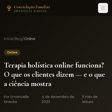
Constelação Familiar
EMANOELLE EINECKE
Início
/
Blog
/
Online
Online
Terapia holística online funciona?
O que os clientes dizem — e o que
a ciência mostra
Por Emanoelle
4 de dezembro de
5 min
de
·
·
Einecke
2023
leitura