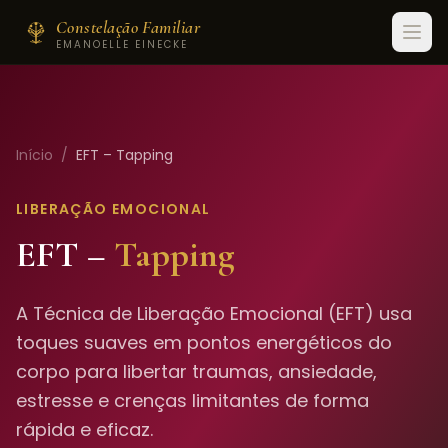
Constelação Familiar
EMANOELLE EINECKE
Início
/
EFT – Tapping
LIBERAÇÃO EMOCIONAL
EFT –
Tapping
A Técnica de Liberação Emocional (EFT) usa
toques suaves em pontos energéticos do
corpo para libertar traumas, ansiedade,
estresse e crenças limitantes de forma
rápida e eficaz.