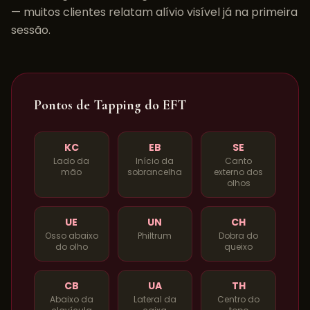
— muitos clientes relatam alívio visível já na primeira
sessão.
Pontos de Tapping do EFT
KC
EB
SE
Lado da
Início da
Canto
mão
sobrancelha
externo dos
olhos
UE
UN
CH
Osso abaixo
Philtrum
Dobra do
do olho
queixo
CB
UA
TH
Abaixo da
Lateral da
Centro do