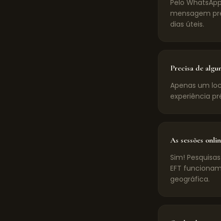
Pelo WhatsApp
mensagem pré-
dias úteis.
Precisa de algu
Apenas um loca
experiência pr
As sessões onlin
Sim! Pesquisas
EFT funcionam
geográfica.