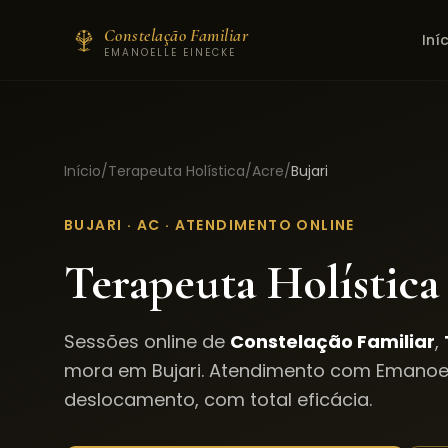
Constelação Familiar
Iní
EMANOELLE EINECKE
Início
/
Terapeuta Holística
/
Acre
/
Bujari
BUJARI
·
AC
· ATENDIMENTO ONLINE
Terapeuta Holística
Sessões online de
Constelação Familiar
,
mora em
Bujari
. Atendimento com Emanoel
deslocamento, com total eficácia.