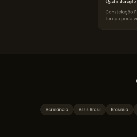
Qual a duração 
Constelação Fa
tempo pode va
Acrelândia
Assis Brasil
Brasiléia