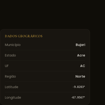
DADOS GEOGRÁFICOS
Município
Bujari
Estado
Acre
UF
AC
Região
Norte
Latitude
-9.8283
°
Longitude
-67.9567
°