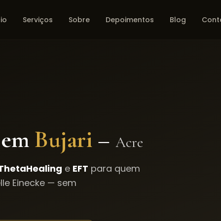
cio
Serviços
Sobre
Depoimentos
Blog
Cont
 em
Bujari
–
Acre
ThetaHealing
e
EFT
para quem
le Einecke — sem