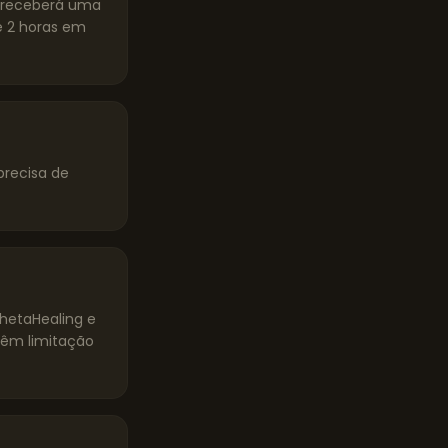
ê receberá uma
 2 horas em
precisa de
ThetaHealing e
têm limitação