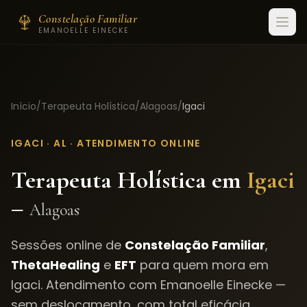
Constelação Familiar
EMANOELLE EINECKE
Início
/
Terapeuta Holística
/
Alagoas
/
Igaci
IGACI
·
AL
· ATENDIMENTO ONLINE
Terapeuta Holística em
Igaci
–
Alagoas
Sessões online de
Constelação Familiar
,
ThetaHealing
e
EFT
para quem mora em
Igaci
. Atendimento com Emanoelle Einecke —
sem deslocamento, com total eficácia.