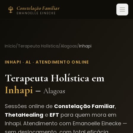
Constelação Familiar
EMANOELLE EINECKE
Início
/
Terapeuta Holística
/
Alagoas
/
Inhapi
INHAPI
·
AL
· ATENDIMENTO ONLINE
Terapeuta Holística em
Inhapi
–
Alagoas
Sessões online de
Constelação Familiar
,
ThetaHealing
e
EFT
para quem mora em
Inhapi
. Atendimento com Emanoelle Einecke —
sem deslocamento, com total eficácia.