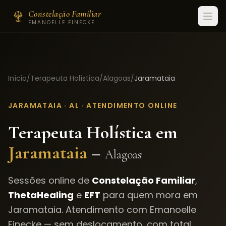
Constelação Familiar
EMANOELLE EINECKE
Início
/
Terapeuta Holística
/
Alagoas
/
Jaramataia
JARAMATAIA
·
AL
· ATENDIMENTO ONLINE
Terapeuta Holística em
Jaramataia
–
Alagoas
Sessões online de
Constelação Familiar
,
ThetaHealing
e
EFT
para quem mora em
Jaramataia
. Atendimento com Emanoelle
Einecke — sem deslocamento, com total