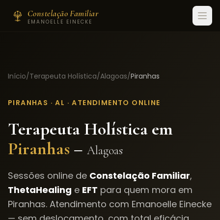
Constelação Familiar
EMANOELLE EINECKE
Início
/
Terapeuta Holística
/
Alagoas
/
Piranhas
PIRANHAS
·
AL
· ATENDIMENTO ONLINE
Terapeuta Holística em
Piranhas
–
Alagoas
Sessões online de
Constelação Familiar
,
ThetaHealing
e
EFT
para quem mora em
Piranhas
. Atendimento com Emanoelle Einecke
— sem deslocamento, com total eficácia.