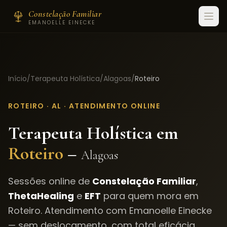
Constelação Familiar
EMANOELLE EINECKE
Início
/
Terapeuta Holística
/
Alagoas
/
Roteiro
ROTEIRO
·
AL
· ATENDIMENTO ONLINE
Terapeuta Holística em
Roteiro
–
Alagoas
Sessões online de
Constelação Familiar
,
ThetaHealing
e
EFT
para quem mora em
Roteiro
. Atendimento com Emanoelle Einecke
— sem deslocamento, com total eficácia.