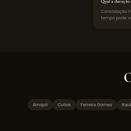
Qual a duração 
Constelação Fa
tempo pode va
O
Amapá
Cutias
Ferreira Gomes
Itau