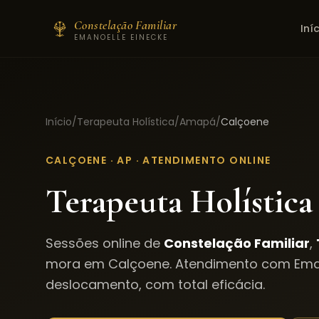
Constelação Familiar
Iní
EMANOELLE EINECKE
Início
/
Terapeuta Holística
/
Amapá
/
Calçoene
CALÇOENE
·
AP
· ATENDIMENTO ONLINE
Terapeuta Holística
Sessões online de
Constelação Familiar
,
mora em
Calçoene
. Atendimento com Ema
deslocamento, com total eficácia.