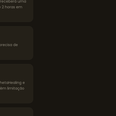
ê receberá uma
 2 horas em
precisa de
ThetaHealing e
têm limitação