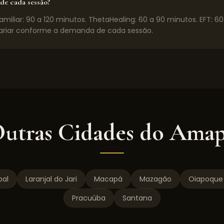
de cada sessão?
miliar: 90 a 120 minutos. ThetaHealing: 60 a 90 minutos. EFT: 6
riar conforme a demanda de cada sessão.
utras Cidades do
Amap
bal
Laranjal do Jari
Macapá
Mazagão
Oiapoque
Pracuúba
Santana