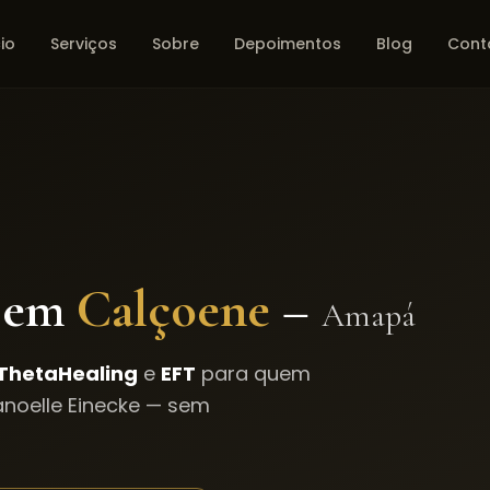
cio
Serviços
Sobre
Depoimentos
Blog
Cont
 em
Calçoene
–
Amapá
ThetaHealing
e
EFT
para quem
noelle Einecke — sem