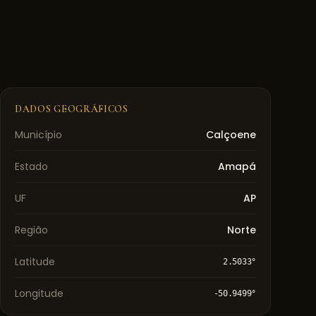
DADOS GEOGRÁFICOS
Município
Calçoene
Estado
Amapá
UF
AP
Região
Norte
Latitude
2.5033
°
Longitude
-50.9499
°