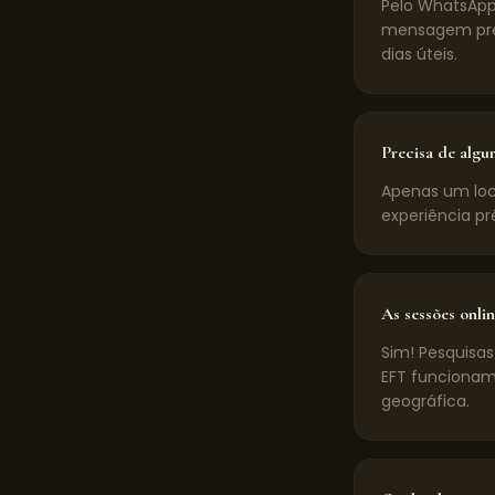
Pelo WhatsApp
mensagem pré-
dias úteis.
Precisa de algu
Apenas um loca
experiência pr
As sessões onlin
Sim! Pesquisas
EFT funcionam
geográfica.