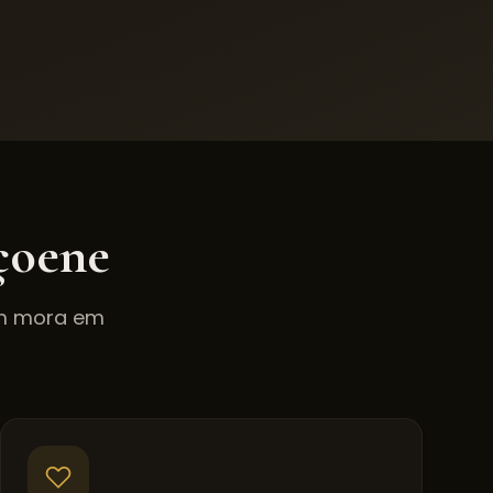
çoene
em mora em