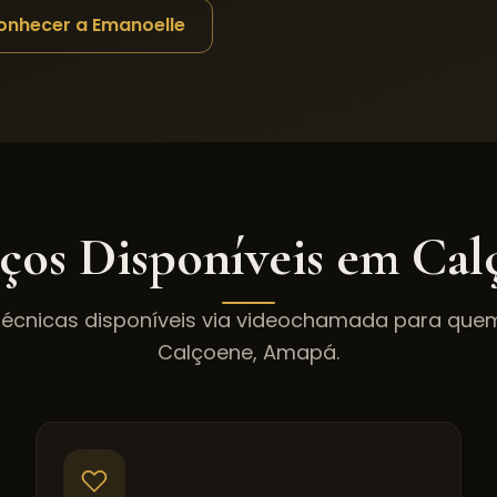
onhecer a Emanoelle
iços Disponíveis em
Cal
técnicas disponíveis via videochamada para qu
Calçoene
,
Amapá
.