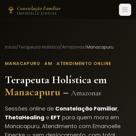
Constelação Familiar
EMANOELLE EINECKE
Início
/
Terapeuta Holística
/
Amazonas
/
Manacapuru
MANACAPURU
·
AM
· ATENDIMENTO ONLINE
Terapeuta Holística em
Manacapuru
–
Amazonas
Sessões online de
Constelação Familiar
,
ThetaHealing
e
EFT
para quem mora em
Manacapuru
. Atendimento com Emanoelle
Einecke — sem deslocamento, com total