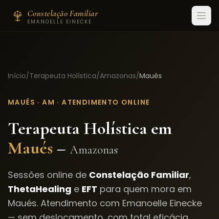
Constelação Familiar
EMANOELLE EINECKE
Início
/
Terapeuta Holística
/
Amazonas
/
Maués
MAUÉS
·
AM
· ATENDIMENTO ONLINE
Terapeuta Holística em
Maués
–
Amazonas
Sessões online de
Constelação Familiar
,
ThetaHealing
e
EFT
para quem mora em
Maués
. Atendimento com Emanoelle Einecke
— sem deslocamento, com total eficácia.