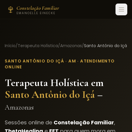
Constelação Familiar
EMANOELLE EINECKE
Início
/
Terapeuta Holística
/
Amazonas
/
Santo Antônio do Içá
SANTO ANTÔNIO DO IÇÁ
·
AM
· ATENDIMENTO
ONLINE
Terapeuta Holística em
Santo Antônio do Içá
–
Amazonas
Sessões online de
Constelação Familiar
,
ThetaHealing
e
EFT
para quem mora em