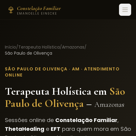
Constelação Familiar
EMANOELLE EINECKE
Início
/
Terapeuta Holística
/
Amazonas
/
São Paulo de Olivença
SÃO PAULO DE OLIVENÇA
·
AM
· ATENDIMENTO
ONLINE
Terapeuta Holística em
São
Paulo de Olivença
–
Amazonas
Sessões online de
Constelação Familiar
,
ThetaHealing
e
EFT
para quem mora em
São