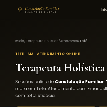
Constelação Familiar
Iní
EMANOELLE EINECKE
Início
/
Terapeuta Holística
/
Amazonas
/
Tefé
TEFÉ
·
AM
· ATENDIMENTO ONLINE
Terapeuta Holística
Sessões online de
Constelação Familiar
,
mora em
Tefé
. Atendimento com Emanoel
com total eficácia.