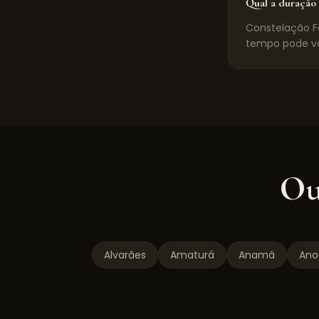
Qual a duração 
Constelação Fa
tempo pode va
Ou
Alvarães
Amaturá
Anamã
Anor