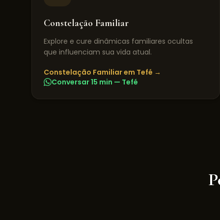
Constelação Familiar
Explore e cure dinâmicas familiares ocultas
que influenciam sua vida atual.
Constelação Familiar
em
Tefé
→
Conversar 15 min —
Tefé
P