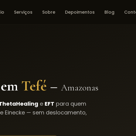
cio
Serviços
Sobre
Depoimentos
Blog
Cont
 em
Tefé
–
Amazonas
ThetaHealing
e
EFT
para quem
le Einecke — sem deslocamento,