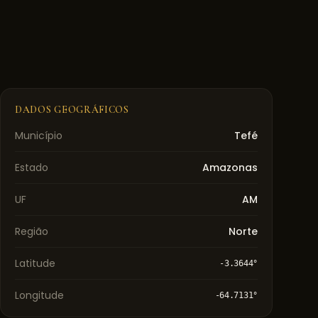
DADOS GEOGRÁFICOS
Município
Tefé
Estado
Amazonas
UF
AM
Região
Norte
Latitude
-3.3644
°
Longitude
-64.7131
°