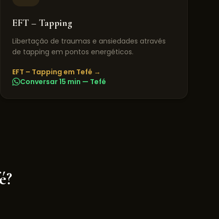
EFT – Tapping
Libertação de traumas e ansiedades através
de tapping em pontos energéticos.
EFT – Tapping
em
Tefé
→
Conversar 15 min —
Tefé
é
?