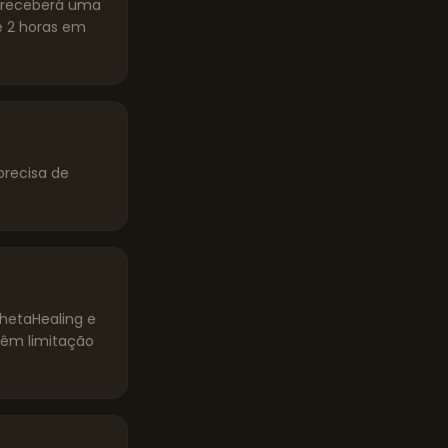
ê receberá uma
 2 horas em
precisa de
ThetaHealing e
têm limitação