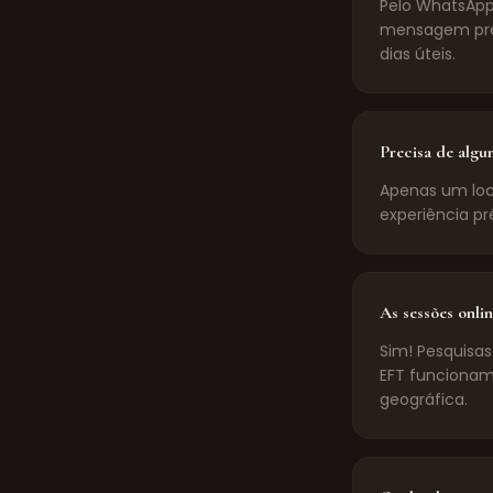
Pelo WhatsApp
mensagem pré-
dias úteis.
Precisa de algu
Apenas um loca
experiência pr
As sessões onlin
Sim! Pesquisas
EFT funcionam
geográfica.