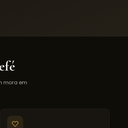
efé
em mora em