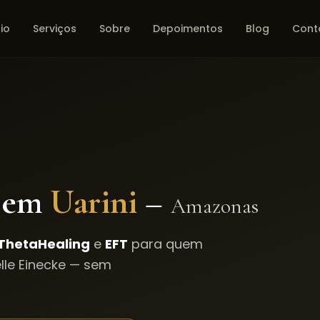
cio
Serviços
Sobre
Depoimentos
Blog
Cont
 em
Uarini
–
Amazonas
ThetaHealing
e
EFT
para quem
le Einecke — sem