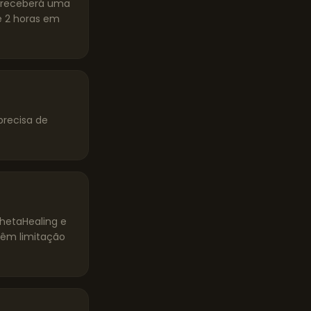
ê receberá uma
 2 horas em
precisa de
ThetaHealing e
têm limitação