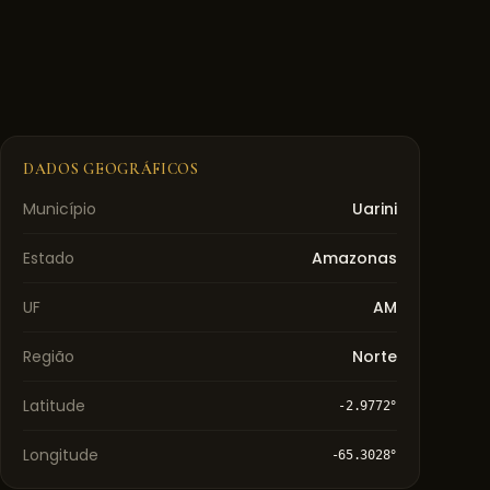
DADOS GEOGRÁFICOS
Município
Uarini
Estado
Amazonas
UF
AM
Região
Norte
Latitude
-2.9772
°
Longitude
-65.3028
°