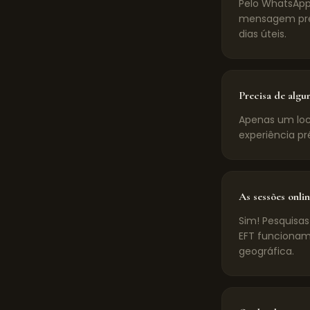
Pelo WhatsApp
mensagem pré-
dias úteis.
Precisa de algu
Apenas um loca
experiência pr
As sessões onlin
Sim! Pesquisas
EFT funcionam
geográfica.