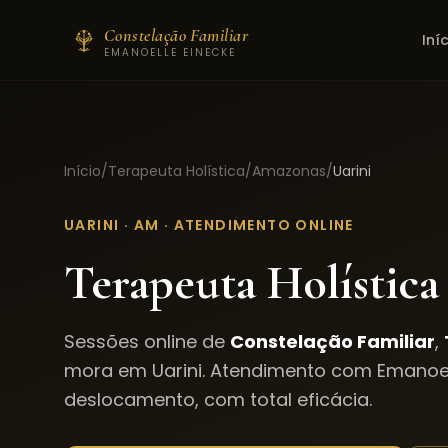
Constelação Familiar
Iní
EMANOELLE EINECKE
Início
/
Terapeuta Holística
/
Amazonas
/
Uarini
UARINI
·
AM
· ATENDIMENTO ONLINE
Terapeuta Holística
Sessões online de
Constelação Familiar
,
mora em
Uarini
. Atendimento com Emanoel
deslocamento, com total eficácia.