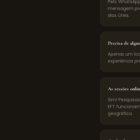
Pelo WhatsApp
mensagem pré-
dias úteis.
Precisa de algu
Apenas um loca
experiência pr
As sessões onlin
Sim! Pesquisas
EFT funcionam
geográfica.