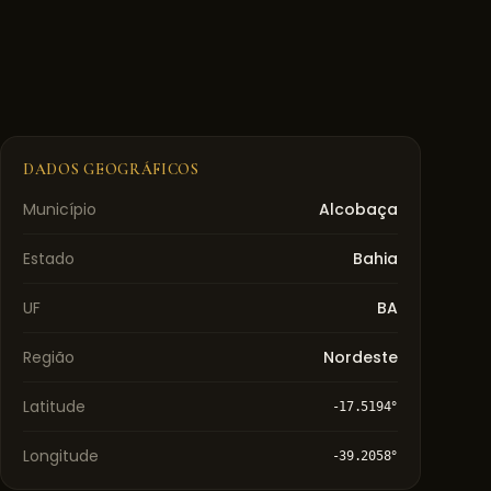
DADOS GEOGRÁFICOS
Município
Alcobaça
Estado
Bahia
UF
BA
Região
Nordeste
Latitude
-17.5194
°
Longitude
-39.2058
°