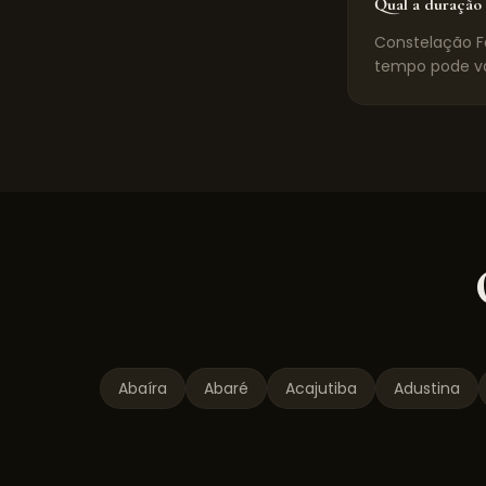
Qual a duração 
Constelação Fa
tempo pode va
Abaíra
Abaré
Acajutiba
Adustina