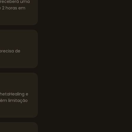
ê receberá uma
 2 horas em
precisa de
ThetaHealing e
têm limitação