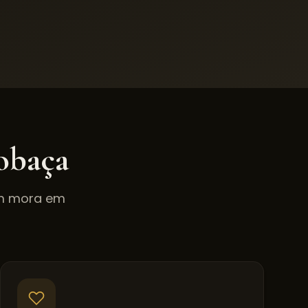
obaça
em mora em