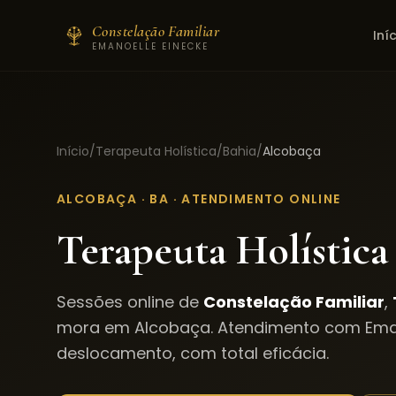
Constelação Familiar
Iní
EMANOELLE EINECKE
Início
/
Terapeuta Holística
/
Bahia
/
Alcobaça
ALCOBAÇA
·
BA
· ATENDIMENTO ONLINE
Terapeuta Holística
Sessões online de
Constelação Familiar
,
mora em
Alcobaça
. Atendimento com Ema
deslocamento, com total eficácia.