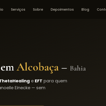
cio
Serviços
Sobre
Depoimentos
Blog
Cont
 em
Alcobaça
–
Bahia
ThetaHealing
e
EFT
para quem
noelle Einecke — sem