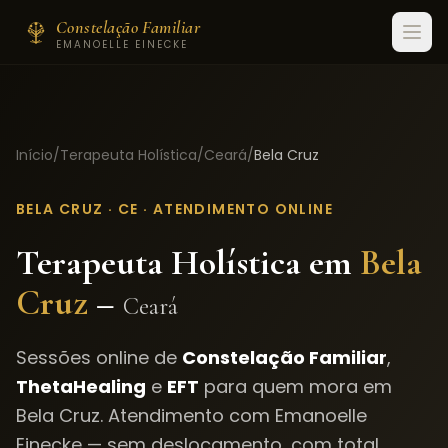
Constelação Familiar
EMANOELLE EINECKE
Início
/
Terapeuta Holística
/
Ceará
/
Bela Cruz
BELA CRUZ
·
CE
· ATENDIMENTO ONLINE
Terapeuta Holística em
Bela
Cruz
–
Ceará
Sessões online de
Constelação Familiar
,
ThetaHealing
e
EFT
para quem mora em
Bela Cruz
. Atendimento com Emanoelle
Einecke — sem deslocamento, com total