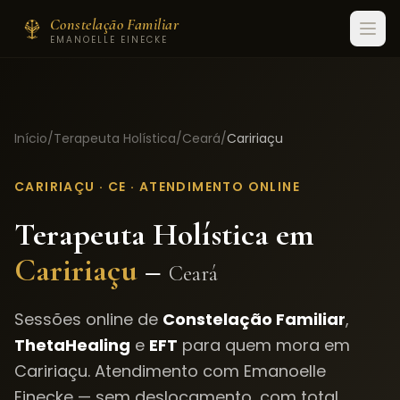
Constelação Familiar
EMANOELLE EINECKE
Início
/
Terapeuta Holística
/
Ceará
/
Caririaçu
CARIRIAÇU
·
CE
· ATENDIMENTO ONLINE
Terapeuta Holística em
Caririaçu
–
Ceará
Sessões online de
Constelação Familiar
,
ThetaHealing
e
EFT
para quem mora em
Caririaçu
. Atendimento com Emanoelle
Einecke — sem deslocamento, com total