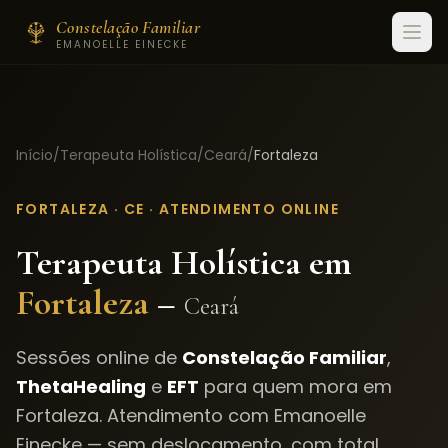
Constelação Familiar
EMANOELLE EINECKE
Início
/
Terapeuta Holística
/
Ceará
/
Fortaleza
FORTALEZA
·
CE
· ATENDIMENTO ONLINE
Terapeuta Holística em
Fortaleza
–
Ceará
Sessões online de
Constelação Familiar
,
ThetaHealing
e
EFT
para quem mora em
Fortaleza
. Atendimento com Emanoelle
Einecke — sem deslocamento, com total