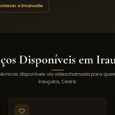
onhecer a Emanoelle
iços Disponíveis em
Ira
técnicas disponíveis via videochamada para qu
Irauçuba
,
Ceará
.