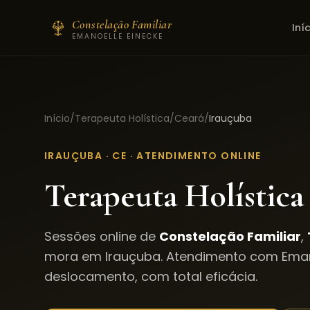
Constelação Familiar
Iní
EMANOELLE EINECKE
Início
/
Terapeuta Holística
/
Ceará
/
Irauçuba
IRAUÇUBA
·
CE
· ATENDIMENTO ONLINE
Terapeuta Holística
Sessões online de
Constelação Familiar
,
mora em
Irauçuba
. Atendimento com Eman
deslocamento, com total eficácia.