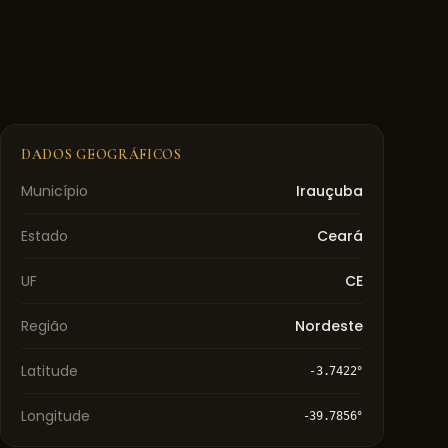
DADOS GEOGRÁFICOS
Município
Irauçuba
Estado
Ceará
UF
CE
Região
Nordeste
Latitude
-3.7422
°
Longitude
-39.7856
°