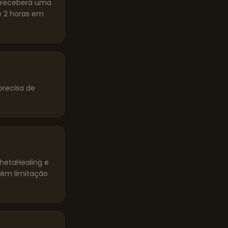
ê receberá uma
 2 horas em
precisa de
ThetaHealing e
têm limitação