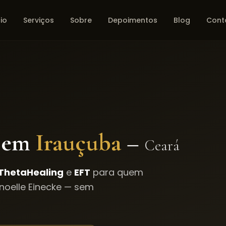
cio
Serviços
Sobre
Depoimentos
Blog
Cont
 em
Irauçuba
–
Ceará
ThetaHealing
e
EFT
para quem
oelle Einecke — sem