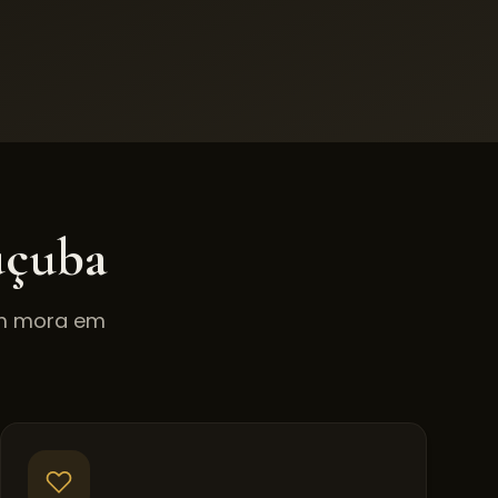
uçuba
em mora em