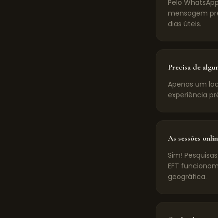
Pelo WhatsApp
mensagem pré-
dias úteis.
Precisa de algu
Apenas um loca
experiência pr
As sessões onlin
Sim! Pesquisas
EFT funcionam
geográfica.