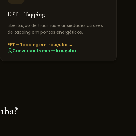
EFT – Tapping
Libertação de traumas e ansiedades através
de tapping em pontos energéticos.
EFT – Tapping
em
Irauçuba
→
Conversar 15 min —
Irauçuba
uba
?