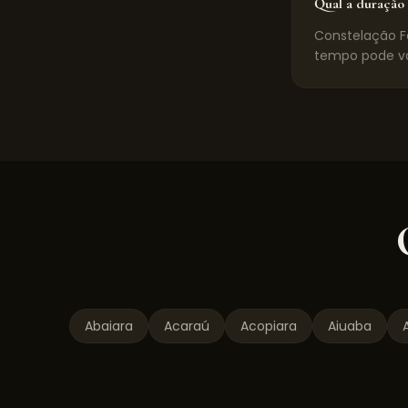
Qual a duração 
Constelação Fa
tempo pode va
Abaiara
Acaraú
Acopiara
Aiuaba