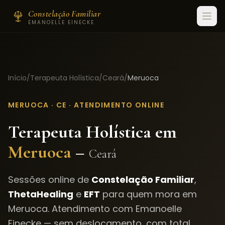
Constelação Familiar
EMANOELLE EINECKE
Início
/
Terapeuta Holística
/
Ceará
/
Meruoca
MERUOCA
·
CE
· ATENDIMENTO ONLINE
Terapeuta Holística em
Meruoca
–
Ceará
Sessões online de
Constelação Familiar
,
ThetaHealing
e
EFT
para quem mora em
Meruoca
. Atendimento com Emanoelle
Einecke — sem deslocamento, com total