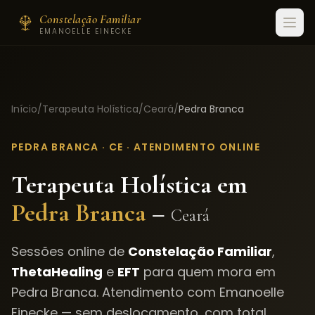
Constelação Familiar
EMANOELLE EINECKE
Início
/
Terapeuta Holística
/
Ceará
/
Pedra Branca
PEDRA BRANCA
·
CE
· ATENDIMENTO ONLINE
Terapeuta Holística em
Pedra Branca
–
Ceará
Sessões online de
Constelação Familiar
,
ThetaHealing
e
EFT
para quem mora em
Pedra Branca
. Atendimento com Emanoelle
Einecke — sem deslocamento, com total