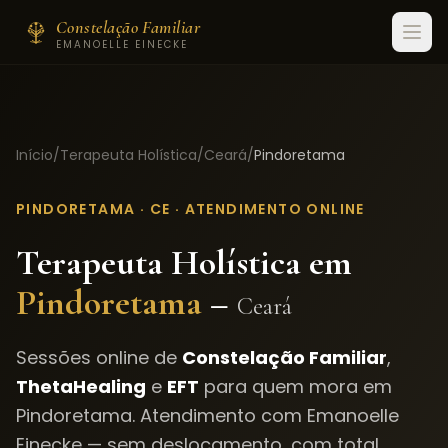
Constelação Familiar
EMANOELLE EINECKE
Início
/
Terapeuta Holística
/
Ceará
/
Pindoretama
PINDORETAMA
·
CE
· ATENDIMENTO ONLINE
Terapeuta Holística em
Pindoretama
–
Ceará
Sessões online de
Constelação Familiar
,
ThetaHealing
e
EFT
para quem mora em
Pindoretama
. Atendimento com Emanoelle
Einecke — sem deslocamento, com total