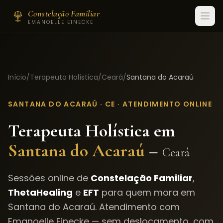
Constelação Familiar
EMANOELLE EINECKE
Início
/
Terapeuta Holística
/
Ceará
/
Santana do Acaraú
SANTANA DO ACARAÚ
·
CE
· ATENDIMENTO ONLINE
Terapeuta Holística em
Santana do Acaraú
–
Ceará
Sessões online de
Constelação Familiar
,
ThetaHealing
e
EFT
para quem mora em
Santana do Acaraú
. Atendimento com
Emanoelle Einecke — sem deslocamento, com