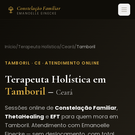
Constelação Familiar
EMANOELLE EINECKE
Início
/
Terapeuta Holística
/
Ceará
/
Tamboril
TAMBORIL
·
CE
· ATENDIMENTO ONLINE
Terapeuta Holística em
Tamboril
–
Ceará
Sessões online de
Constelação Familiar
,
ThetaHealing
e
EFT
para quem mora em
Tamboril
. Atendimento com Emanoelle
Einecke — sem deslocamento, com total