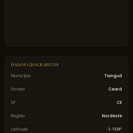
DADOS GEOGRÁFICOS
Município
Tianguá
Estado
Ceará
UF
CE
Região
Nordeste
Latitude
-3.7328
°