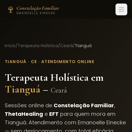
Constelação Familiar
EMANOELLE EINECKE
Início
/
Terapeuta Holística
/
Ceará
/
Tianguá
TIANGUÁ
·
CE
· ATENDIMENTO ONLINE
Terapeuta Holística em
Tianguá
–
Ceará
Sessões online de
Constelação Familiar
,
ThetaHealing
e
EFT
para quem mora em
Tianguá
. Atendimento com Emanoelle Einecke
— sem deslocamento, com total eficácia.