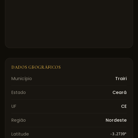
DADOS GEOGRÁFICOS
Município
Trairi
Estado
Ceará
UF
CE
Região
Nordeste
Latitude
-3.2739
°