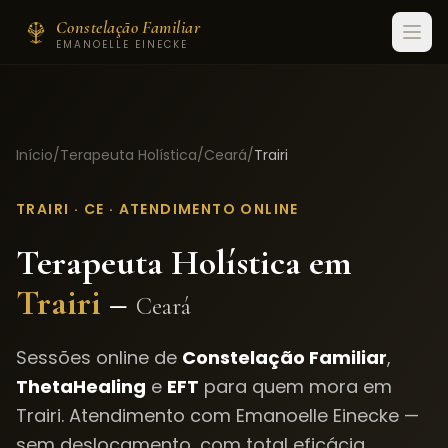
Constelação Familiar
EMANOELLE EINECKE
Início
/
Terapeuta Holística
/
Ceará
/
Trairi
TRAIRI
·
CE
· ATENDIMENTO ONLINE
Terapeuta Holística em
Trairi
–
Ceará
Sessões online de
Constelação Familiar
,
ThetaHealing
e
EFT
para quem mora em
Trairi
. Atendimento com Emanoelle Einecke —
sem deslocamento, com total eficácia.