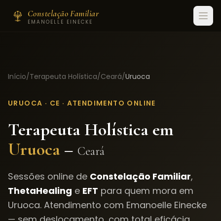
Constelação Familiar
EMANOELLE EINECKE
Início
/
Terapeuta Holística
/
Ceará
/
Uruoca
URUOCA
·
CE
· ATENDIMENTO ONLINE
Terapeuta Holística em
Uruoca
–
Ceará
Sessões online de
Constelação Familiar
,
ThetaHealing
e
EFT
para quem mora em
Uruoca
. Atendimento com Emanoelle Einecke
— sem deslocamento, com total eficácia.