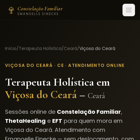
Constelação Familiar
EMANOELLE EINECKE
Início
/
Terapeuta Holística
/
Ceará
/
Viçosa do Ceará
VIÇOSA DO CEARÁ
·
CE
· ATENDIMENTO ONLINE
Terapeuta Holística em
Viçosa do Ceará
–
Ceará
Sessões online de
Constelação Familiar
,
ThetaHealing
e
EFT
para quem mora em
Viçosa do Ceará
. Atendimento com
Emanoelle Einecke — sem deslocamento, com