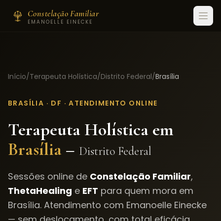
Constelação Familiar
EMANOELLE EINECKE
Início
/
Terapeuta Holística
/
Distrito Federal
/
Brasília
BRASÍLIA
·
DF
· ATENDIMENTO ONLINE
Terapeuta Holística em
Brasília
–
Distrito Federal
Sessões online de
Constelação Familiar
,
ThetaHealing
e
EFT
para quem mora em
Brasília
. Atendimento com Emanoelle Einecke
— sem deslocamento, com total eficácia.