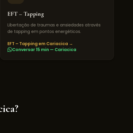
EFT – Tapping
Libertação de traumas e ansiedades através
de tapping em pontos energéticos.
EFT – Tapping
em
Cariacica
→
Conversar 15 min —
Cariacica
cica
?