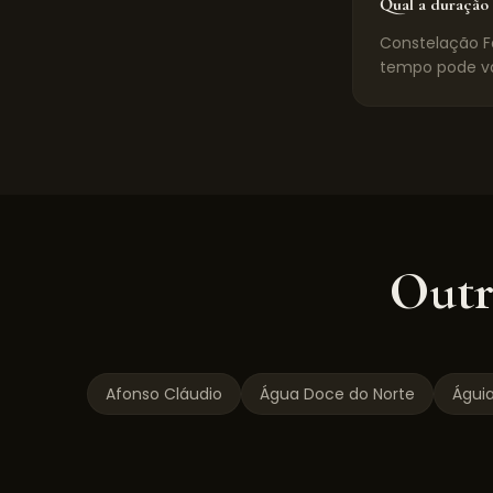
Qual a duração 
Constelação Fa
tempo pode va
Outr
Afonso Cláudio
Água Doce do Norte
Águi