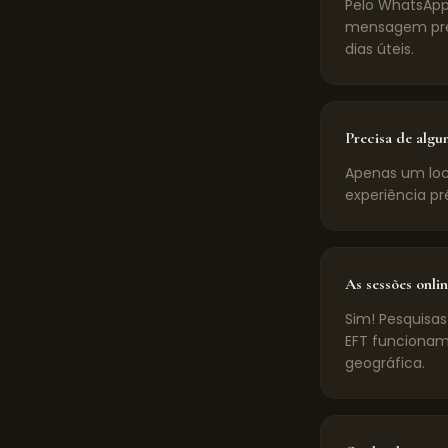
Pelo WhatsApp
mensagem pré-
dias úteis.
Precisa de algu
Apenas um loca
experiência pr
As sessões onlin
Sim! Pesquisas
EFT funcionam
geográfica.