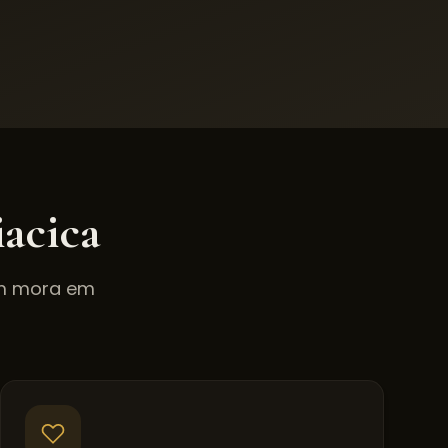
iacica
em mora em