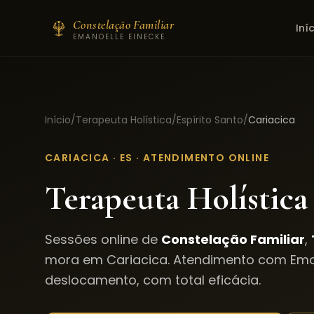
Constelação Familiar
Iní
EMANOELLE EINECKE
Início
/
Terapeuta Holística
/
Espírito Santo
/
Cariacica
CARIACICA
·
ES
· ATENDIMENTO ONLINE
Terapeuta Holística
Sessões online de
Constelação Familiar
,
mora em
Cariacica
. Atendimento com Ema
deslocamento, com total eficácia.