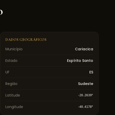
o
DADOS GEOGRÁFICOS
Município
Cariacica
Estado
Espírito Santo
UF
ES
Região
Sudeste
Latitude
-20.2639
°
Longitude
-40.4178
°