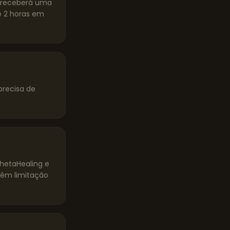
ê receberá uma
 2 horas em
precisa de
ThetaHealing e
têm limitação