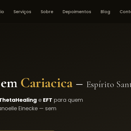
cio
Serviços
Sobre
Depoimentos
Blog
Cont
 em
Cariacica
–
Espírito San
ThetaHealing
e
EFT
para quem
noelle Einecke — sem