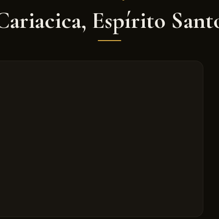
Cariacica
,
Espírito Sant