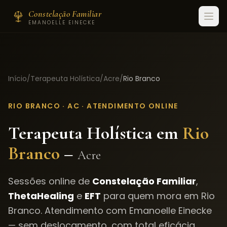
Constelação Familiar
EMANOELLE EINECKE
Início
/
Terapeuta Holística
/
Acre
/
Rio Branco
RIO BRANCO
·
AC
· ATENDIMENTO ONLINE
Terapeuta Holística em
Rio
Branco
–
Acre
Sessões online de
Constelação Familiar
,
ThetaHealing
e
EFT
para quem mora em
Rio
Branco
. Atendimento com Emanoelle Einecke
— sem deslocamento, com total eficácia.