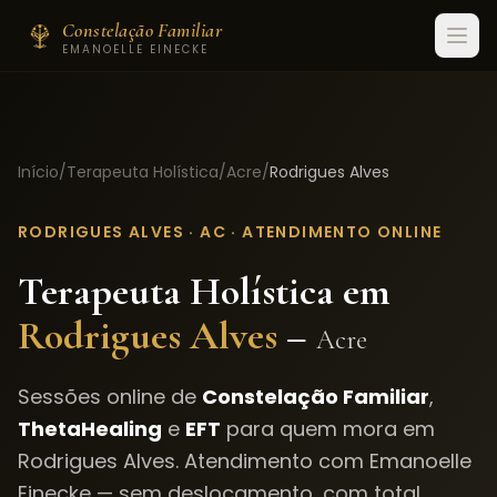
Constelação Familiar
EMANOELLE EINECKE
Início
/
Terapeuta Holística
/
Acre
/
Rodrigues Alves
RODRIGUES ALVES
·
AC
· ATENDIMENTO ONLINE
Terapeuta Holística em
Rodrigues Alves
–
Acre
Sessões online de
Constelação Familiar
,
ThetaHealing
e
EFT
para quem mora em
Rodrigues Alves
. Atendimento com Emanoelle
Einecke — sem deslocamento, com total