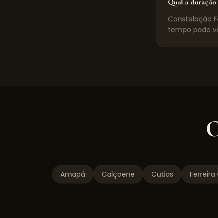
Qual a duração 
Constelação Fa
tempo pode va
O
Amapá
Calçoene
Cutias
Ferreir