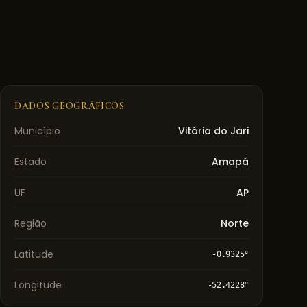
DADOS GEOGRÁFICOS
Município
Vitória do Jari
Estado
Amapá
UF
AP
Região
Norte
Latitude
-0.9325
°
Longitude
-52.4228
°