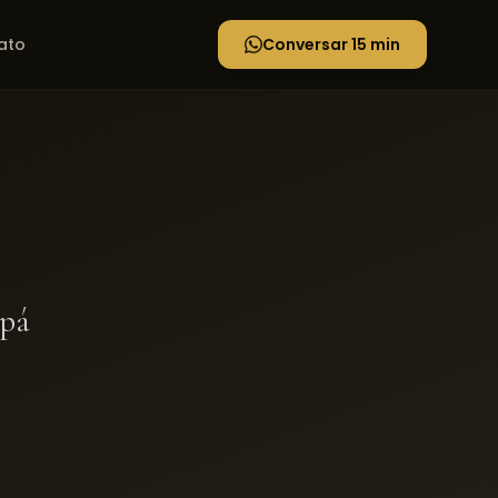
ato
Conversar 15 min
pá