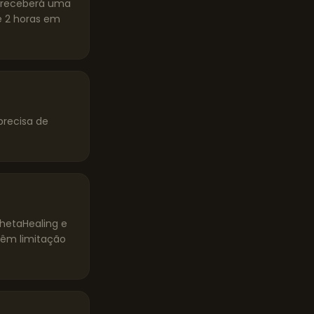
ê receberá uma
 2 horas em
precisa de
ThetaHealing e
têm limitação