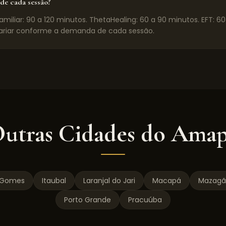
de cada sessão?
miliar: 90 a 120 minutos. ThetaHealing: 60 a 90 minutos. EFT: 6
riar conforme a demanda de cada sessão.
utras Cidades do
Amap
a Gomes
Itaubal
Laranjal do Jari
Macapá
Mazagã
Porto Grande
Pracuúba