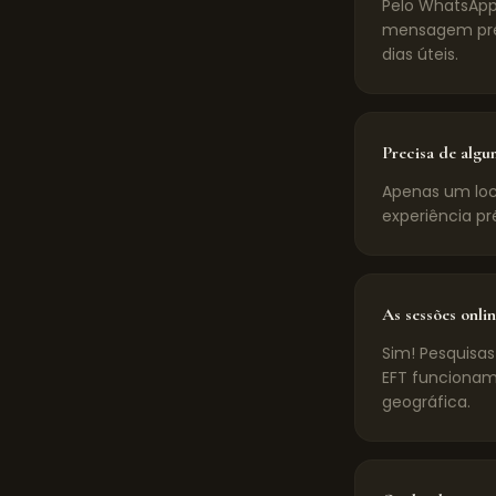
Pelo WhatsApp
mensagem pré-
dias úteis.
Precisa de algu
Apenas um loca
experiência pr
As sessões onlin
Sim! Pesquisas
EFT funcionam
geográfica.