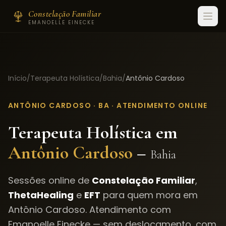
Constelação Familiar
EMANOELLE EINECKE
Início
/
Terapeuta Holística
/
Bahia
/
Antônio Cardoso
ANTÔNIO CARDOSO
·
BA
· ATENDIMENTO ONLINE
Terapeuta Holística em
Antônio Cardoso
–
Bahia
Sessões online de
Constelação Familiar
,
ThetaHealing
e
EFT
para quem mora em
Antônio Cardoso
. Atendimento com
Emanoelle Einecke — sem deslocamento, com