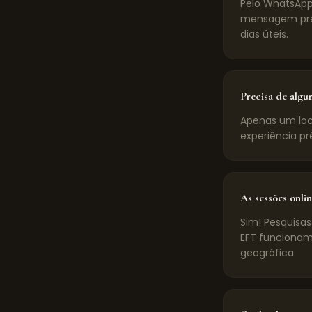
Pelo WhatsApp
mensagem pré-
dias úteis.
Precisa de algu
Apenas um loca
experiência pr
As sessões onlin
Sim! Pesquisas
EFT funcionam
geográfica.