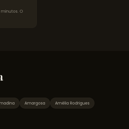
0 minutos. O
a
lmadina
Amargosa
Amélia Rodrigues