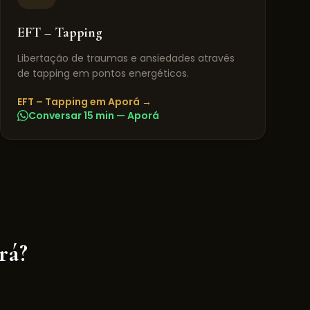
EFT – Tapping
Libertação de traumas e ansiedades através
de tapping em pontos energéticos.
EFT – Tapping
em
Aporá
→
Conversar 15 min —
Aporá
rá
?