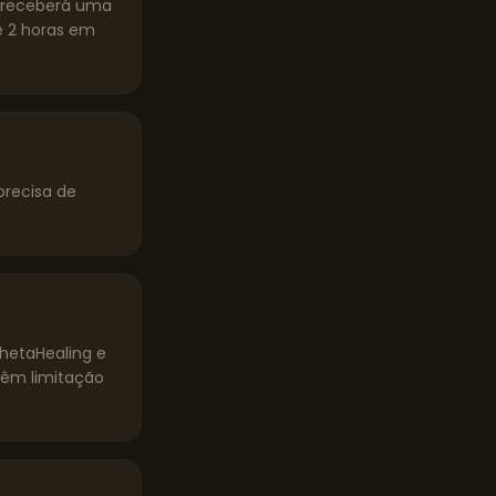
ê receberá uma
 2 horas em
precisa de
ThetaHealing e
têm limitação