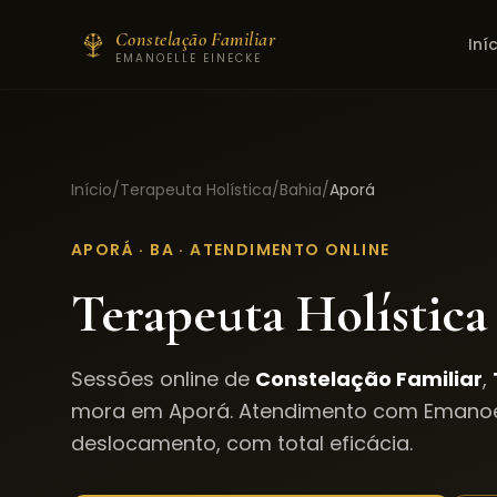
Constelação Familiar
Iní
EMANOELLE EINECKE
Início
/
Terapeuta Holística
/
Bahia
/
Aporá
APORÁ
·
BA
· ATENDIMENTO ONLINE
Terapeuta Holística
Sessões online de
Constelação Familiar
,
mora em
Aporá
. Atendimento com Emanoe
deslocamento, com total eficácia.