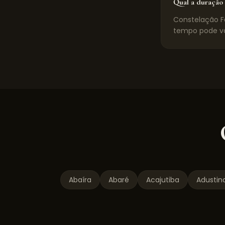
Qual a duração 
Constelação Fa
tempo pode va
Abaíra
Abaré
Acajutiba
Adustin