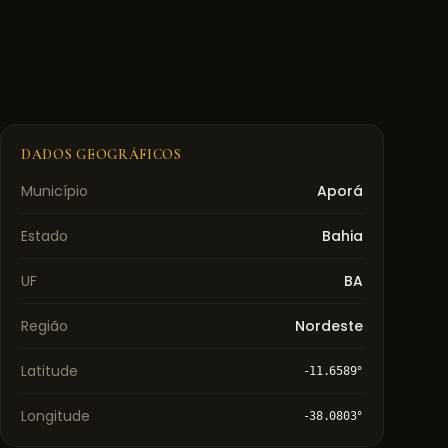
DADOS GEOGRÁFICOS
Município
Aporá
Estado
Bahia
UF
BA
Região
Nordeste
Latitude
-11.6589
°
Longitude
-38.0803
°