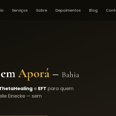
cio
Serviços
Sobre
Depoimentos
Blog
Cont
 em
Aporá
–
Bahia
ThetaHealing
e
EFT
para quem
lle Einecke — sem