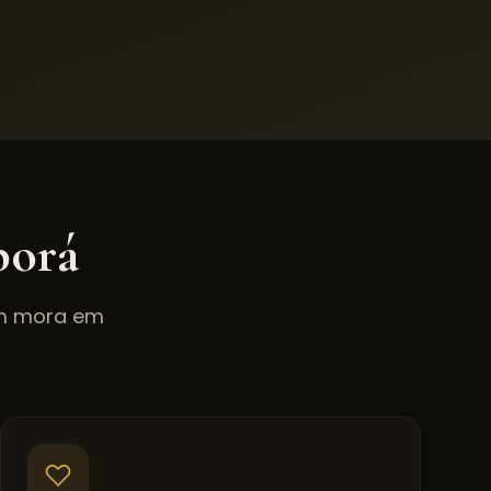
orá
em mora em