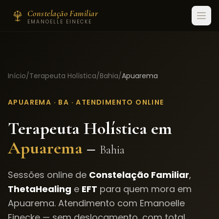
Constelação Familiar
EMANOELLE EINECKE
Início
/
Terapeuta Holística
/
Bahia
/
Apuarema
APUAREMA
·
BA
· ATENDIMENTO ONLINE
Terapeuta Holística em
Apuarema
–
Bahia
Sessões online de
Constelação Familiar
,
ThetaHealing
e
EFT
para quem mora em
Apuarema
. Atendimento com Emanoelle
Einecke — sem deslocamento, com total