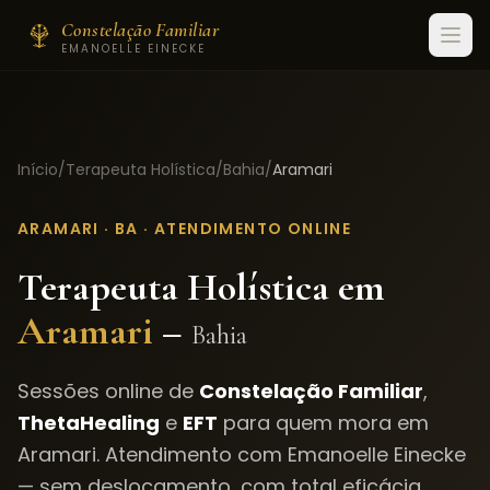
Constelação Familiar
EMANOELLE EINECKE
Início
/
Terapeuta Holística
/
Bahia
/
Aramari
ARAMARI
·
BA
· ATENDIMENTO ONLINE
Terapeuta Holística em
Aramari
–
Bahia
Sessões online de
Constelação Familiar
,
ThetaHealing
e
EFT
para quem mora em
Aramari
. Atendimento com Emanoelle Einecke
— sem deslocamento, com total eficácia.