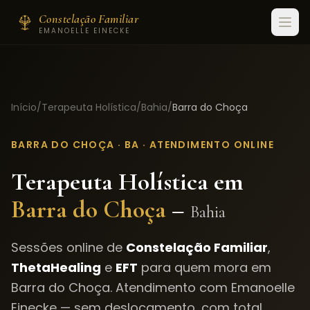
Constelação Familiar
EMANOELLE EINECKE
Início
/
Terapeuta Holística
/
Bahia
/
Barra do Choça
BARRA DO CHOÇA
·
BA
· ATENDIMENTO ONLINE
Terapeuta Holística em
Barra do Choça
–
Bahia
Sessões online de
Constelação Familiar
,
ThetaHealing
e
EFT
para quem mora em
Barra do Choça
. Atendimento com Emanoelle
Einecke — sem deslocamento, com total