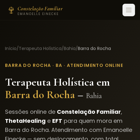
Constelação Familiar
EMANOELLE EINECKE
Início
/
Terapeuta Holística
/
Bahia
/
Barra do Rocha
BARRA DO ROCHA
·
BA
· ATENDIMENTO ONLINE
Terapeuta Holística em
Barra do Rocha
–
Bahia
Sessões online de
Constelação Familiar
,
ThetaHealing
e
EFT
para quem mora em
Barra do Rocha
. Atendimento com Emanoelle
Einecke — sem deslocamento, com total