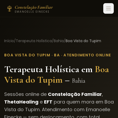
Constelação Familiar
EMANOELLE EINECKE
Início
/
Terapeuta Holística
/
Bahia
/
Boa Vista do Tupim
BOA VISTA DO TUPIM
·
BA
· ATENDIMENTO ONLINE
Terapeuta Holística em
Boa
Vista do Tupim
–
Bahia
Sessões online de
Constelação Familiar
,
ThetaHealing
e
EFT
para quem mora em
Boa
Vista do Tupim
. Atendimento com Emanoelle
Einecke — sem deslocamento, com total