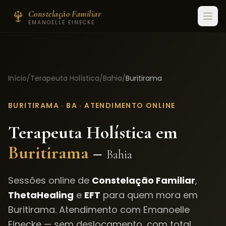
Constelação Familiar
EMANOELLE EINECKE
Início
/
Terapeuta Holística
/
Bahia
/
Buritirama
BURITIRAMA
·
BA
· ATENDIMENTO ONLINE
Terapeuta Holística em
Buritirama
–
Bahia
Sessões online de
Constelação Familiar
,
ThetaHealing
e
EFT
para quem mora em
Buritirama
. Atendimento com Emanoelle
Einecke — sem deslocamento, com total