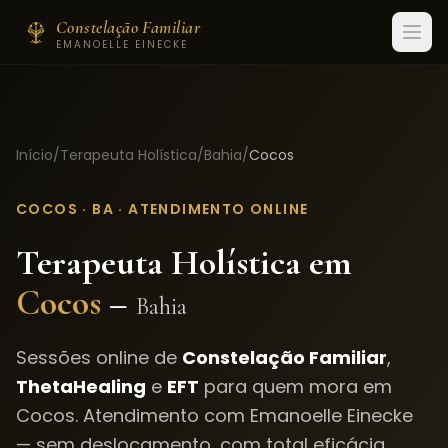
Constelação Familiar
EMANOELLE EINECKE
Início
/
Terapeuta Holística
/
Bahia
/
Cocos
COCOS
·
BA
· ATENDIMENTO ONLINE
Terapeuta Holística em
Cocos
–
Bahia
Sessões online de
Constelação Familiar
,
ThetaHealing
e
EFT
para quem mora em
Cocos
. Atendimento com Emanoelle Einecke
— sem deslocamento, com total eficácia.