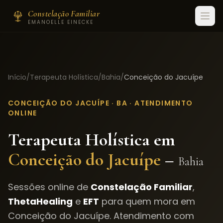
Constelação Familiar
EMANOELLE EINECKE
Início
/
Terapeuta Holística
/
Bahia
/
Conceição do Jacuípe
CONCEIÇÃO DO JACUÍPE
·
BA
· ATENDIMENTO
ONLINE
Terapeuta Holística em
Conceição do Jacuípe
–
Bahia
Sessões online de
Constelação Familiar
,
ThetaHealing
e
EFT
para quem mora em
Conceição do Jacuípe
. Atendimento com