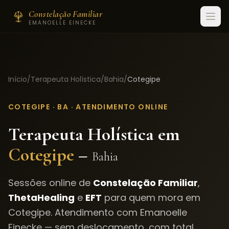
Constelação Familiar
EMANOELLE EINECKE
Início
/
Terapeuta Holística
/
Bahia
/
Cotegipe
COTEGIPE
·
BA
· ATENDIMENTO ONLINE
Terapeuta Holística em
Cotegipe
–
Bahia
Sessões online de
Constelação Familiar
,
ThetaHealing
e
EFT
para quem mora em
Cotegipe
. Atendimento com Emanoelle
Einecke — sem deslocamento, com total