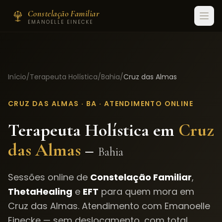
Constelação Familiar
EMANOELLE EINECKE
Início
/
Terapeuta Holística
/
Bahia
/
Cruz das Almas
CRUZ DAS ALMAS
·
BA
· ATENDIMENTO ONLINE
Terapeuta Holística em
Cruz
das Almas
–
Bahia
Sessões online de
Constelação Familiar
,
ThetaHealing
e
EFT
para quem mora em
Cruz das Almas
. Atendimento com Emanoelle
Einecke — sem deslocamento, com total