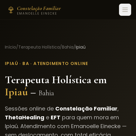
Constelação Familiar
EMANOELLE EINECKE
Início
/
Terapeuta Holística
/
Bahia
/
Ipiaú
IPIAÚ
·
BA
· ATENDIMENTO ONLINE
Terapeuta Holística em
Ipiaú
–
Bahia
Sessões online de
Constelação Familiar
,
ThetaHealing
e
EFT
para quem mora em
Ipiaú
. Atendimento com Emanoelle Einecke —
sem deslocamento, com total eficácia.