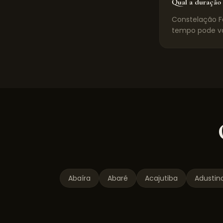
Qual a duração 
Constelação Fa
tempo pode va
Abaíra
Abaré
Acajutiba
Adustin