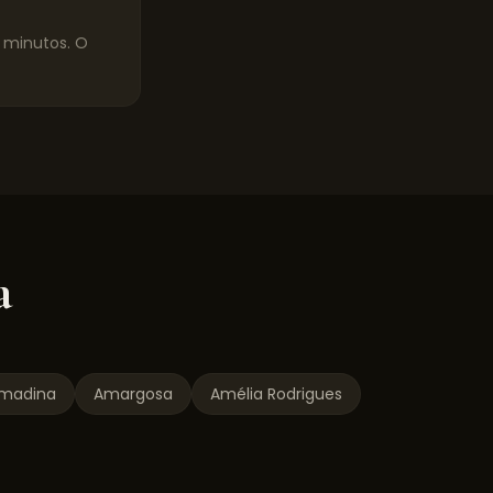
0 minutos. O
a
lmadina
Amargosa
Amélia Rodrigues