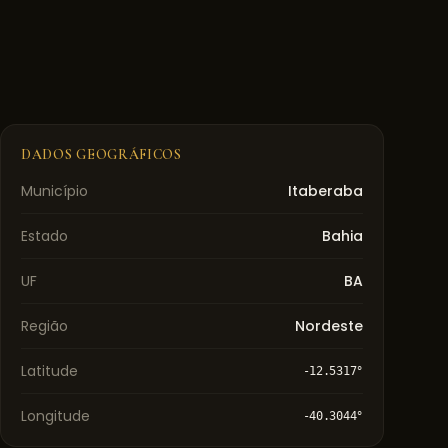
DADOS GEOGRÁFICOS
Município
Itaberaba
Estado
Bahia
UF
BA
Região
Nordeste
Latitude
-12.5317
°
Longitude
-40.3044
°