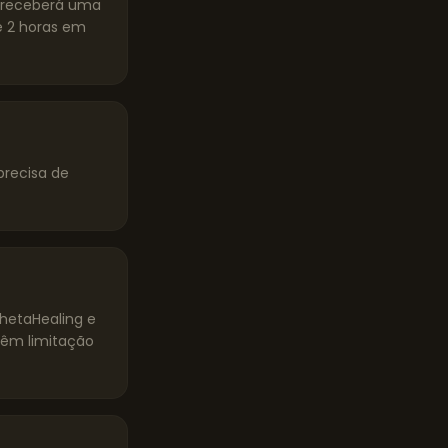
ê receberá uma
 2 horas em
precisa de
ThetaHealing e
têm limitação