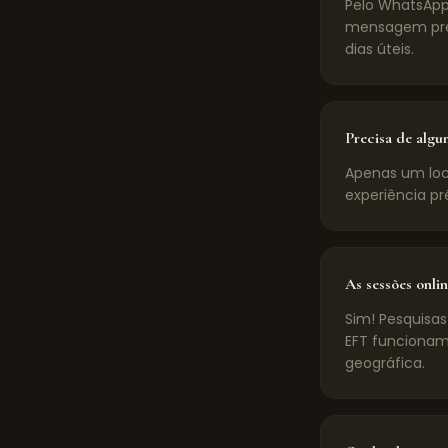
Pelo WhatsApp
mensagem pré-
dias úteis.
Precisa de algu
Apenas um loca
experiência pr
As sessões onlin
Sim! Pesquisas
EFT funcionam
geográfica.