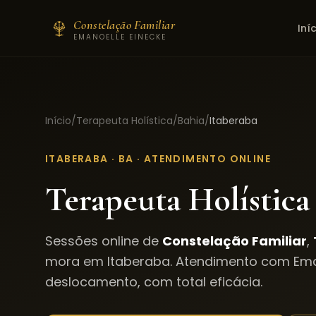
Constelação Familiar
Iní
EMANOELLE EINECKE
Início
/
Terapeuta Holística
/
Bahia
/
Itaberaba
ITABERABA
·
BA
· ATENDIMENTO ONLINE
Terapeuta Holística
Sessões online de
Constelação Familiar
,
mora em
Itaberaba
. Atendimento com Ema
deslocamento, com total eficácia.