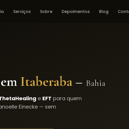
cio
Serviços
Sobre
Depoimentos
Blog
Cont
 em
Itaberaba
–
Bahia
ThetaHealing
e
EFT
para quem
noelle Einecke — sem