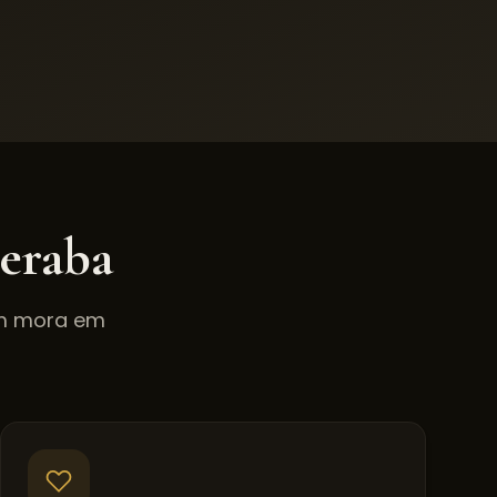
beraba
em mora em