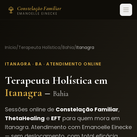
Constelação Familiar
EMANOELLE EINECKE
Início
/
Terapeuta Holística
/
Bahia
/
Itanagra
ITANAGRA
·
BA
· ATENDIMENTO ONLINE
Terapeuta Holística em
Itanagra
–
Bahia
Sessões online de
Constelação Familiar
,
ThetaHealing
e
EFT
para quem mora em
Itanagra
. Atendimento com Emanoelle Einecke
— sem deslocamento, com total eficácia.