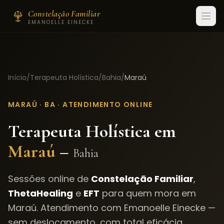
Constelação Familiar
EMANOELLE EINECKE
Início
/
Terapeuta Holística
/
Bahia
/
Maraú
MARAÚ
·
BA
· ATENDIMENTO ONLINE
Terapeuta Holística em
Maraú
–
Bahia
Sessões online de
Constelação Familiar
,
ThetaHealing
e
EFT
para quem mora em
Maraú
. Atendimento com Emanoelle Einecke —
sem deslocamento, com total eficácia.